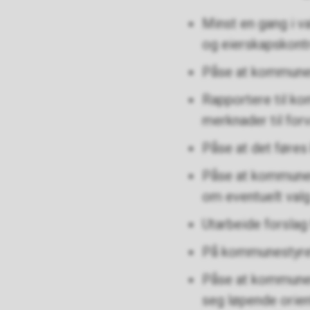
Minst en gang i v
og eierskapskontr
Påse at kommunen
Rapportere til k
merknader til forv
Påse at det føre
Påse at kommunen/
om eventuelt valg
Utarbeide forslag 
På kommunestyrets
Påse at kommunen
seg løpende orien