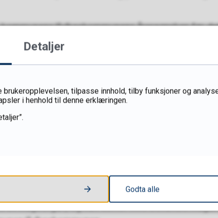
m kommunens/fylkeskommunens årsregnskap før det
lkestinget.
Detaljer
merknader blir fulgt opp.
valget ansvaret for bestilling av revisjonstjenester.
 brukeropplevelsen, tilpasse innhold, tilby funksjoner og analyse
apsler i henhold til denne erklæringen.
r kontrollutvalgets ansvar og myndighet.
taljer”.
tvalg og revisjon beskriver kontrollutvalgets og se
lget som klageorgan?
Godta alle
ke et klageorgan, og kan derfor ikke behandle klager