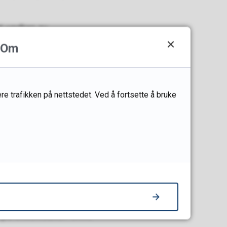
 vedtas av
Om
re trafikken på nettstedet. Ved å fortsette å bruke
kretariatets oppgaver
 på enkeltsaker. Slike