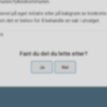
ommunen/fylkeskommunen.
ikevel på eget initiativ eller på bakgrunn av konkret
om det er behov for å behandle en sak i utvalget.
18
Fant du det du lette etter?
Ja
Nei