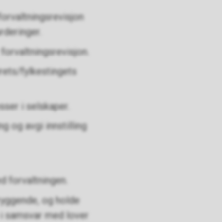
forvaltningsrevisjon
rderinger.
orvaltningsrevisjon.
ets/fylkestingets
ser i selskaper.
 og avgi innstilling
 forvaltningen.
ryggende, og holde
 i samsvar med lover