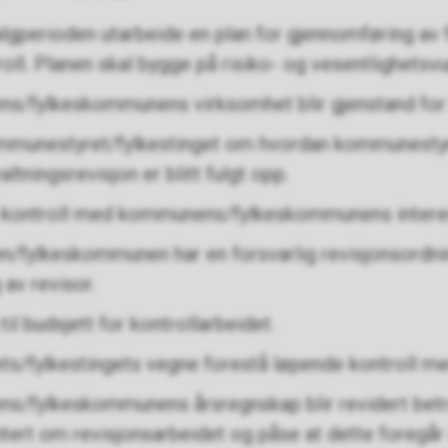
algperioden utarbeide en plan for gjennomføring av 
oll. Planen skal bygge på risiko- og vesentlighetsvu
s/fylkeskommunens virksomhet blir gjenstand for f
ommunestyret/fylkestinget om hvordan kommunestyr
altningsrevisjon er blitt fulgt opp.
s kontroll med kommunens/fylkeskommunens interes
fylkeskommunen har en forsvarlig revisjonsordning
 av revisor.
til budsjett for kontrollarbeidet.
/fylkestingets vegne forestå løpende kontroll med
s/fylkeskommunens årsregnskap blir revidert bet
tert om revisjonsarbeidet og påse at dette foregår