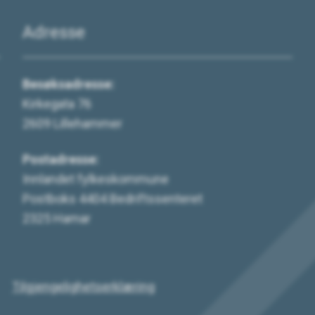
Adresse
Besøksadresse:
Kirkegata 76
2609 Lillehammer
Postadresse:
Innlandet fylkeskommune
Postboks 4404 Bedriftssenteret
2325 Hamar
Tilgjengelighetserklæring