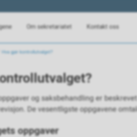
lgene
Om sekretariatet
Kontakt oss
Hva gjør kontrollutvalget?
ontrollutvalget?
 oppgaver og saksbehandling er beskrevet 
 revisjon. De vesentligste oppgavene omta
gets oppgaver