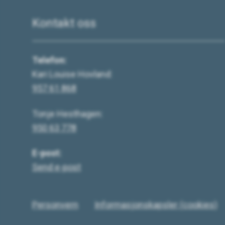
Kontakt oss
Telefon:
Kari Louise Hovland:
957 61 868
Tonje Hesthagen:
950 63 778
E-post:
Send e-post
Personvern
Informasjonskapsler (cookies)