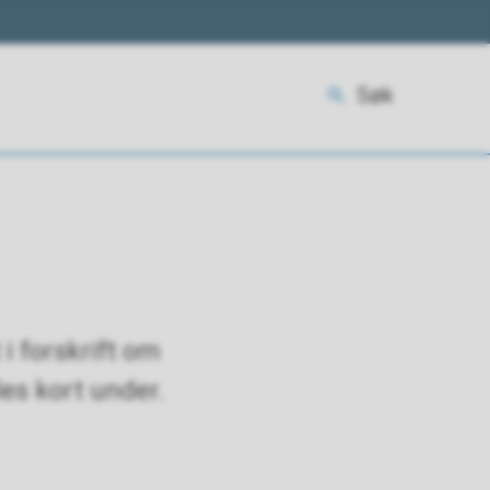
Søk
i forskrift om
les kort under.