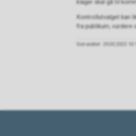
klager skal gå til k
Kontrollutvalget kan l
fra publikum, vurdere 
Sist endret
29.03.2023 10.