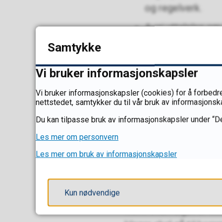
og regelverk.
Avgi uttalelse o
kommunestyret/fy
Samtykke
Påse at revisjons
Vi bruker informasjonskapsler
I tillegg har kontrollut
Vi bruker informasjonskapsler (cookies) for å forbedre
nettstedet, samtykker du til vår bruk av informasjonsk
Kommuneloven beskrive
Du kan tilpasse bruk av informasjonskapsler under “De
Forskrift om kontrollu
Les mer om personvern
mv.
Les mer om bruk av informasjonskapsler
Kontrollutva
Kun nødvendige
Kontrollutvalget er ik