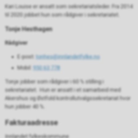
Kari Louise er ansatt som sekretariatsleder. Fra 2014
til 2020 jobbet hun som rådgiver i sekretariatet.
Tonje Hesthagen
Rådgiver
E-post:
tonhes@innlandetfylke.no
Mobil:
950 63 778
Tonje jobber som rådgiver i 60 % stilling i
sekretariatet. Hun er ansatt i et samarbeid med
Akershus og Østfold kontrollutvalgssekretariat hvor
hun jobber 40 %.
Fakturaadresse
Innlandet fylkeskommune