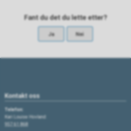
Fant du det du lette etter?
Ja
Nei
Kontakt oss
Telefon:
Kari Louise Hovland:
957 61 868