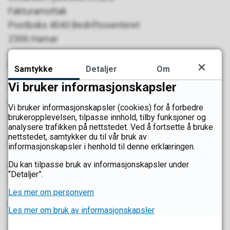
Fakturamottak
Postboks 4043 Bedriftssenteret
2306 Hamar
Postadresse
Samtykke
Detaljer
Om
Vi bruker informasjonskapsler
Innlandet fylkeskommune
Postboks 4404 Bedriftssenteret
Vi bruker informasjonskapsler (cookies) for å forbedre
2325 Hamar
brukeropplevelsen, tilpasse innhold, tilby funksjoner og
analysere trafikken på nettstedet. Ved å fortsette å bruke
nettstedet, samtykker du til vår bruk av
Besøksadresse
informasjonskapsler i henhold til denne erklæringen.
Du kan tilpasse bruk av informasjonskapsler under
Kirkegata 76
“Detaljer”.
2626 Lillehammer
Les mer om personvern
Her finner du oss
Les mer om bruk av informasjonskapsler