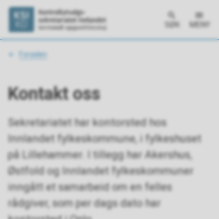
SØK
MENY
Du
Forsiden
er
her:
Kontakt oss
Sekretariatet har kontorsted hos
Innlandet fylkeskommune, i fylkeshuset
på Lillehammer. I tillegg har Akershus,
Østfold og Innlandet fylkeskommuner
inngått et samarbeid om en felles
rådgiver, som per dags dato har