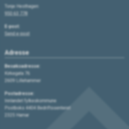
Tonje Hesthagen:
950 63 778
E-post:
Send e-post
Adresse
Besøksadresse:
Kirkegata 76
2609 Lillehammer
Postadresse:
Innlandet fylkeskommune
Postboks 4404 Bedriftssenteret
2325 Hamar