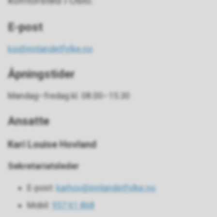
kontorsted i Oslo.
E-post
ksi@innlandetfylke.no
Åpningstider
Mandag–fredag kl. 08.00–15.30
Ansatte
Kari Louise Hovland
Sekretariatsleder
E-post:
karhov@innlandetfylke.no
Mobil:
957 61 868